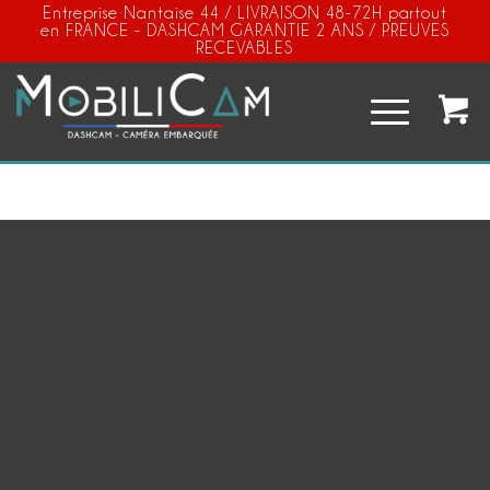
Entreprise Nantaise 44 / LIVRAISON 48-72H partout
en FRANCE - DASHCAM GARANTIE 2 ANS / PREUVES
RECEVABLES
Vous êtes ici :
Accueil
/
Packs caméras
/
DASHCAM CONNECT 5G MOBILICAM