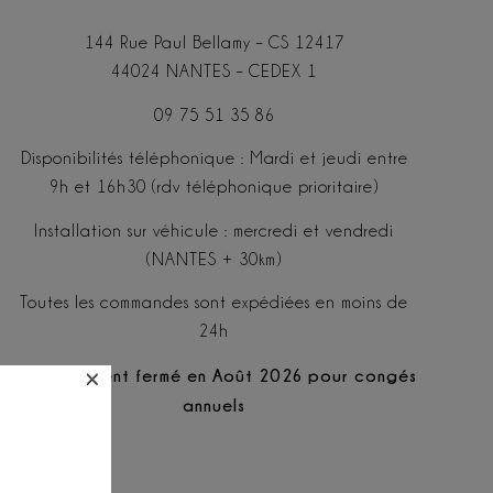
144 Rue Paul Bellamy – CS 12417
44024 NANTES – CEDEX 1
09 75 51 35 86
Disponibilités téléphonique : Mardi et jeudi entre
9h et 16h30 (rdv téléphonique prioritaire)
Installation sur véhicule : mercredi et vendredi
(NANTES + 30km)
Toutes les commandes sont expédiées en moins de
24h
×
Service client fermé en Août 2026 pour congés
annuels