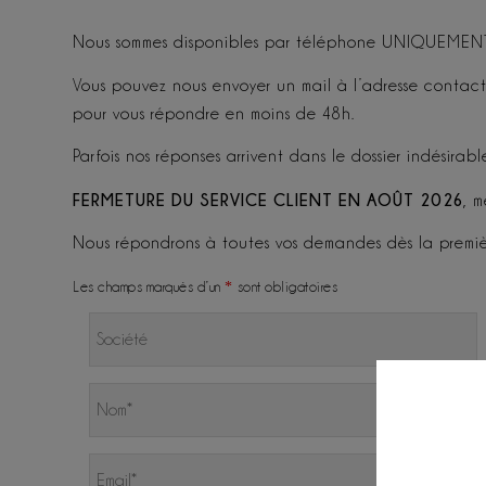
Nous sommes disponibles par téléphone UNIQUEMENT S
Vous pouvez nous envoyer un mail à l’adresse contac
pour vous répondre en moins de 48h.
Parfois nos réponses arrivent dans le dossier indésirable
FERMETURE DU SERVICE CLIENT EN AOÛT 2026
, 
Nous répondrons à toutes vos demandes dès la premi
Les champs marqués d’un
*
sont obligatoires