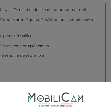
UR RDV, merci de faire votre demande par mail.
t@mobilicam.fr l’équipe Mobilicam met tout en oeuvre
, pensez à vérifier.
merci de votre compréhension.
ère semaine de septembre.