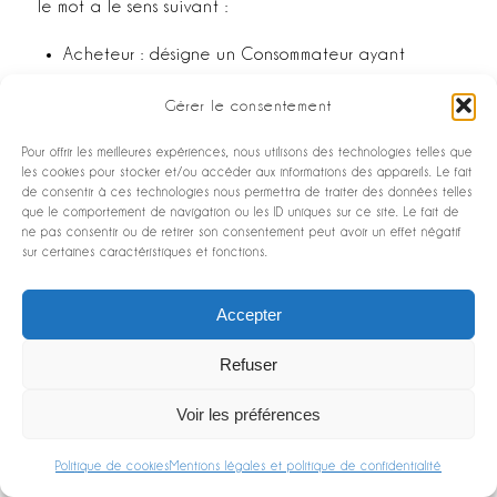
le mot a le sens suivant :
Acheteur : désigne un Consommateur ayant
effectué une ou plusieurs commandes d’un ou
Gérer le consentement
plusieurs Produit(s) ou Service(s) de Mobilicam
dont l’acquisition est possible
Pour offrir les meilleures expériences, nous utilisons des technologies telles que
les cookies pour stocker et/ou accéder aux informations des appareils. Le fait
de consentir à ces technologies nous permettra de traiter des données telles
fournis par Mobilicam et disposant de l’ensemble
que le comportement de navigation ou les ID uniques sur ce site. Le fait de
des droits nécessaires pour s’engager au sein d’un
ne pas consentir ou de retirer son consentement peut avoir un effet négatif
sur certaines caractéristiques et fonctions.
Contrat et passer une commande.
Consommateur : désigne toute personne physique
Accepter
qui agit à des fins personnelles et non-
commerciales n’entrant pas dans le cadre de son
Refuser
activité commerciale, industrielle, artisanale ou
libérale.
Voir les préférences
Contrat : désigne tout Contrat qui est établi
Politique de cookies
Mentions légales et politique de confidentialité
entre le Consommateur et Mobilicam sur la base